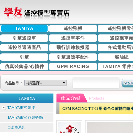
TAMIYA
遙控飛機
遙控飛機零
引擎遙控車
遙控車零件
遙控拖車
遙控器週邊產品
飛行訓練模擬器
各式電動馬
引擎
引擎週邊零配件
燃油區
仿真裝飾品/心情件
GPM RACING
TAMIYA 零
商品搜尋 ：
產品介紹
TAMIYA
TAMIYA田宮 噴漆
GPM RACING TT-02用 鋁合金前轉向輪座 
TAMIYA田宮 益智勞作(
自走車系列