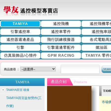
TAMIYA
遙控飛機
遙控飛機零
引擎遙控車
遙控車零件
遙控拖車
遙控器週邊產品
飛行訓練模擬器
各式電動馬
引擎
引擎週邊零配件
燃油區
仿真裝飾品/心情件
GPM RACING
TAMIYA 零
商品搜尋 ：
產品介紹
TAMIYA
TAMIYA田宮 噴漆
TAM
TAMIYA田宮益智勞作(工
市場價
作樂)