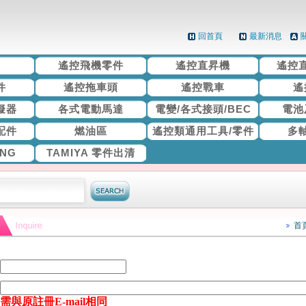
回首頁
最新消息
機
遙控飛機零件
遙控直昇機
遙控
件
遙控拖車頭
遙控戰車
遙
擬器
各式電動馬達
電變/各式接頭/BEC
電池
配件
燃油區
遙控類通用工具/零件
多
ING
TAMIYA 零件出清
首
需與原註冊E-mail相同