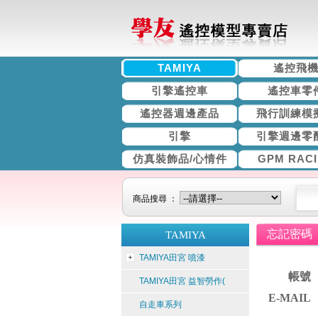
TAMIYA
遙控飛
引擎遙控車
遙控車零
遙控器週邊產品
飛行訓練模
引擎
引擎週邊零
仿真裝飾品/心情件
GPM RAC
商品搜尋 ：
忘記密碼
TAMIYA
TAMIYA田宮 噴漆
帳號
TAMIYA田宮 益智勞作(
E-MAIL
自走車系列