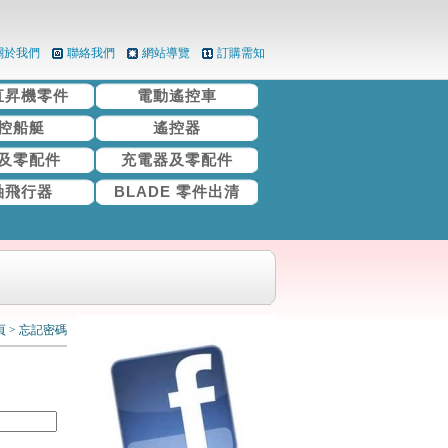
關於我們
聯絡我們
網站導覽
訂購需知
直昇機零件
電動遙控車
控船艇
遙控器
及零配件
充電器及零配件
軸飛行器
BLADE 零件出清
頁
>
忘記密碼