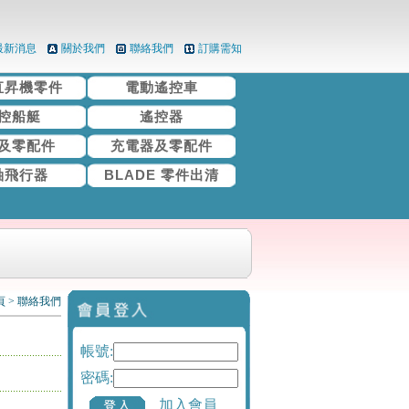
最新消息
關於我們
聯絡我們
訂購需知
直昇機零件
電動遙控車
控船艇
遙控器
及零配件
充電器及零配件
軸飛行器
BLADE 零件出清
頁
>
聯絡我們
帳號:
密碼:
加入會員