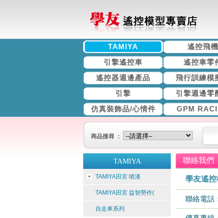
TAMIYA
遙控飛
引擎遙控車
遙控車零
遙控器週邊產品
飛行訓練模
引擎
引擎週邊零
仿真裝飾品/心情件
GPM RAC
商品搜尋 ：
聯絡我們
TAMIYA
TAMIYA田宮 噴漆
學友遙控
TAMIYA田宮 益智勞作(
聯絡電話
自走車系列