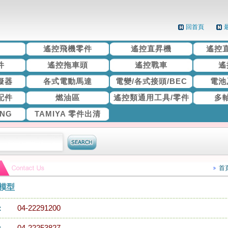
回首頁
機
遙控飛機零件
遙控直昇機
遙控
件
遙控拖車頭
遙控戰車
遙
擬器
各式電動馬達
電變/各式接頭/BEC
電池
配件
燃油區
遙控類通用工具/零件
多
ING
TAMIYA 零件出清
首
模型
：
04-22291200