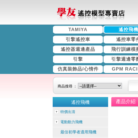
TAMIYA
遙控飛
引擎遙控車
遙控車零
遙控器週邊產品
飛行訓練模
引擎
引擎週邊零
仿真裝飾品/心情件
GPM RAC
商品搜尋 ：
產品介紹
遙控飛機
特價出清
電動動力飛機
最佳初學者適用飛機