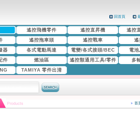
回首頁
機
遙控飛機零件
遙控直昇機
遙控
件
遙控拖車頭
遙控戰車
遙
擬器
各式電動馬達
電變/各式接頭/BEC
電池
配件
燃油區
遙控類通用工具/零件
多
ING
TAMIYA 零件出清
首