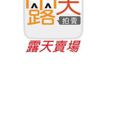
il：
sheyyo63@gmail.com
010©學友遙控模型專賣店 ALL RIGHTS