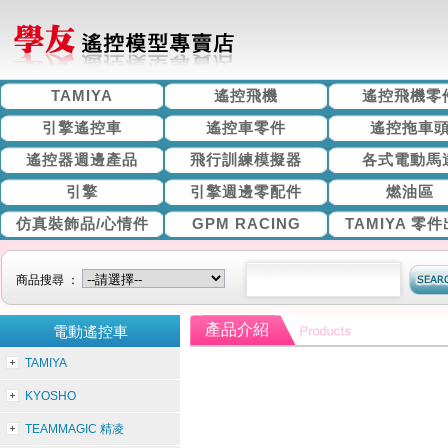
TAMIYA
遙控飛機
遙控飛機零
引擎遙控車
遙控車零件
遙控拖車
遙控器週邊產品
飛行訓練模擬器
各式電動馬
引擎
引擎週邊零配件
燃油區
仿真裝飾品/心情件
GPM RACING
TAMIYA 零
商品搜尋 ：
產品介紹
電動遙控車
TAMIYA
KYOSHO
TEAMMAGIC 精凌