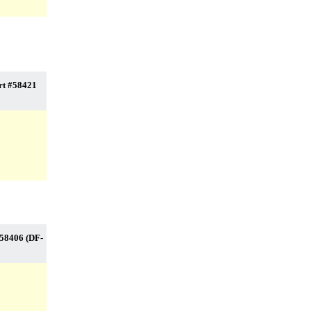
rt #58421
58406 (DF-