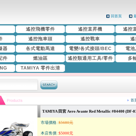
回首頁
機
遙控飛機零件
遙控直昇機
遙控
件
遙控拖車頭
遙控戰車
遙
擬器
各式電動馬達
電變/各式接頭/BEC
電池
配件
燃油區
遙控類通用工具/零件
多
ING
TAMIYA 零件出清
首
TAMIYA 田宮 Aero Avante Red Metallic #84400 (DF-0
市場價格 :
$5680元
本店售價 :
$5000元