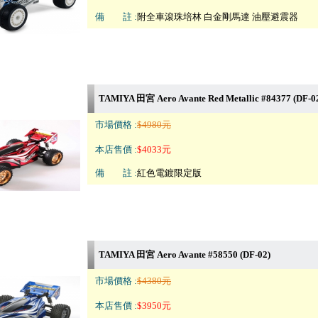
備 註 :
附全車滾珠培林 白金剛馬達 油壓避震器
TAMIYA 田宮 Aero Avante Red Metallic #84377 (DF-0
市場價格 :
$4980元
本店售價 :
$4033元
備 註 :
紅色電鍍限定版
TAMIYA 田宮 Aero Avante #58550 (DF-02)
市場價格 :
$4380元
本店售價 :
$3950元