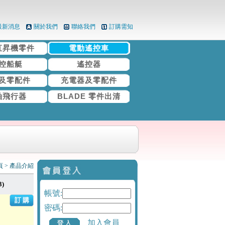
最新消息
關於我們
聯絡我們
訂購需知
直昇機零件
電動遙控車
控船艇
遙控器
及零配件
充電器及零配件
軸飛行器
BLADE 零件出清
頁
>
產品介紹
3)
帳號:
密碼:
加入會員