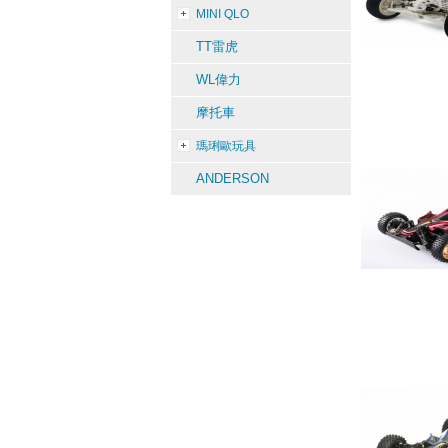
MINI QLO
TT雷虎
WL偉力
摩托車
瑪琍歐玩具
ANDERSON