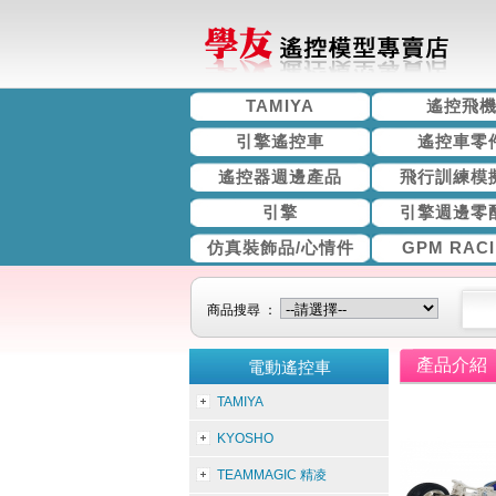
TAMIYA
遙控飛
引擎遙控車
遙控車零
遙控器週邊產品
飛行訓練模
引擎
引擎週邊零
仿真裝飾品/心情件
GPM RAC
商品搜尋 ：
產品介紹
電動遙控車
TAMIYA
KYOSHO
TEAMMAGIC 精凌