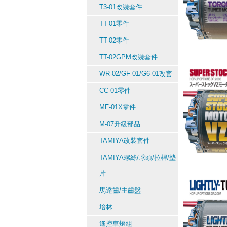
T3-01改裝套件
TT-01零件
TT-02零件
TT-02GPM改裝套件
WR-02/GF-01/G6-01改套
CC-01零件
MF-01X零件
M-07升級部品
TAMIYA改裝套件
TAMIYA螺絲/球頭/拉桿/墊
片
馬達齒/主齒盤
培林
遙控車燈組