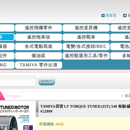
回首頁
機
遙控飛機零件
遙控直昇機
遙控
件
遙控拖車頭
遙控戰車
遙
擬器
各式電動馬達
電變/各式接頭/BEC
電池
配件
燃油區
遙控類通用工具/零件
多
ING
TAMIYA 零件出清
首
TAMIYA 田宮 LT TORQUE-TUNED (35T) 540 有
#22099
市場價格 :
$0元