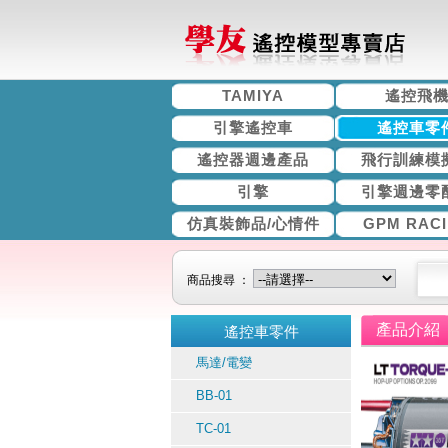
TAMIYA
遙控飛
引擎遙控車
遙控車零
遙控器週邊產品
飛行訓練模
引擎
引擎週邊零
仿真裝飾品/心情件
GPM RAC
商品搜尋 ：
產品介紹
遙控車零件
馬達/電變
BB-01
TC-01