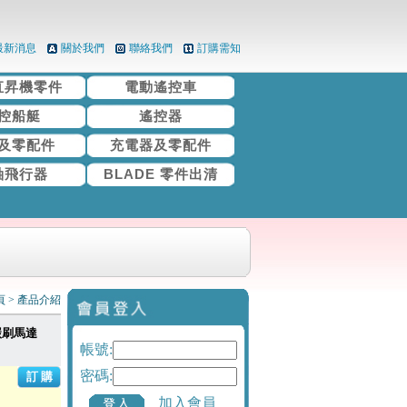
最新消息
關於我們
聯絡我們
訂購需知
直昇機零件
電動遙控車
控船艇
遙控器
及零配件
充電器及零配件
軸飛行器
BLADE 零件出清
頁
>
產品介紹
刷/碳刷馬達
帳號:
密碼:
加入會員