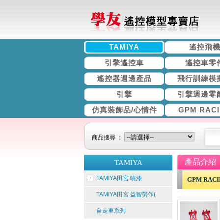
TAMIYA
遙控飛
引擎遙控車
遙控車零
遙控器週邊產品
飛行訓練模
引擎
引擎週邊零
仿真裝飾品/心情件
GPM RAC
商品搜尋 ：
產品介紹
TAMIYA
TAMIYA田宮 噴漆
GPM RAC
TAMIYA田宮 益智勞作(
自走車系列