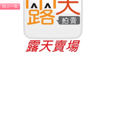
il：
sheyyo63@gmail.com
010©學友遙控模型專賣店 ALL RIGHTS