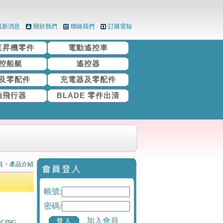
最新消息
關於我們
聯絡我們
訂購需知
直昇機零件
電動遙控車
控船艇
遙控器
及零配件
充電器及零配件
軸飛行器
BLADE 零件出清
頁
>
產品介紹
帳號:
密碼:
加入會員
CING