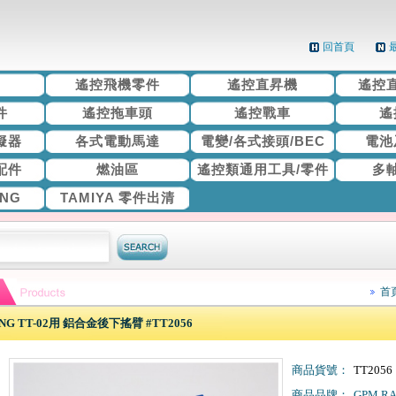
回首頁
機
遙控飛機零件
遙控直昇機
遙控
件
遙控拖車頭
遙控戰車
遙
擬器
各式電動馬達
電變/各式接頭/BEC
電池
配件
燃油區
遙控類通用工具/零件
多
ING
TAMIYA 零件出清
首
ING TT-02用 鋁合金後下搖臂 #TT2056
商品貨號：
TT2056
商品品牌：
GPM RA