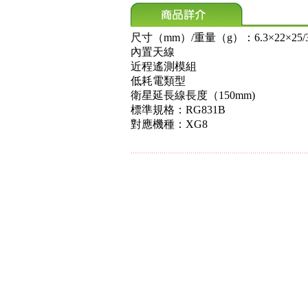
尺寸（mm）/重量（g）：6.3×22×25/3
內置天線
近程遙測模組
低耗電類型
衛星延長線長度（150mm)
標準規格：RG831B
對應機種：XG8