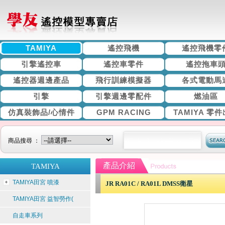
TAMIYA
遙控飛機
遙控飛機零
引擎遙控車
遙控車零件
遙控拖車
遙控器週邊產品
飛行訓練模擬器
各式電動馬
引擎
引擎週邊零配件
燃油區
仿真裝飾品/心情件
GPM RACING
TAMIYA 零
商品搜尋 ：
產品介紹
TAMIYA
TAMIYA田宮 噴漆
JR RA01C / RA01L DMSS衛星
TAMIYA田宮 益智勞作(
自走車系列