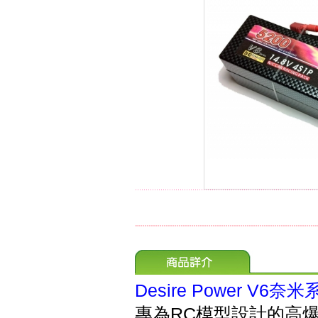
Desire Power V6
奈米
RC
專為
模型設計的高