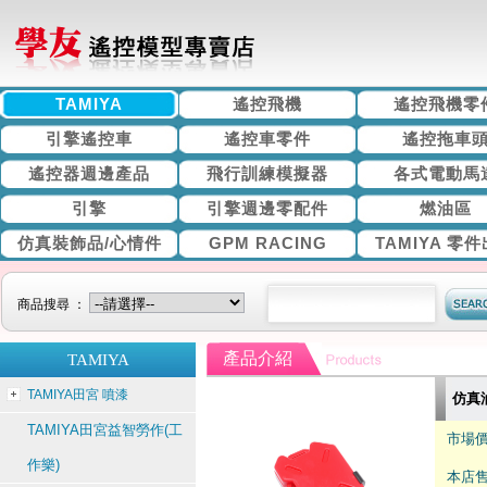
TAMIYA
遙控飛機
遙控飛機零
引擎遙控車
遙控車零件
遙控拖車
遙控器週邊產品
飛行訓練模擬器
各式電動馬
引擎
引擎週邊零配件
燃油區
仿真裝飾品/心情件
GPM RACING
TAMIYA 零
商品搜尋 ：
產品介紹
TAMIYA
TAMIYA田宮 噴漆
仿真
TAMIYA田宮益智勞作(工
市場價
作樂)
本店售