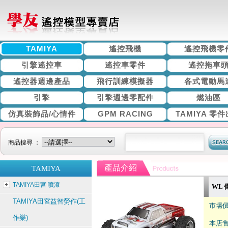
TAMIYA
遙控飛機
遙控飛機零
引擎遙控車
遙控車零件
遙控拖車
遙控器週邊產品
飛行訓練模擬器
各式電動馬
引擎
引擎週邊零配件
燃油區
仿真裝飾品/心情件
GPM RACING
TAMIYA 零
商品搜尋 ：
產品介紹
TAMIYA
TAMIYA田宮 噴漆
WL 偉
TAMIYA田宮益智勞作(工
市場價
作樂)
本店售