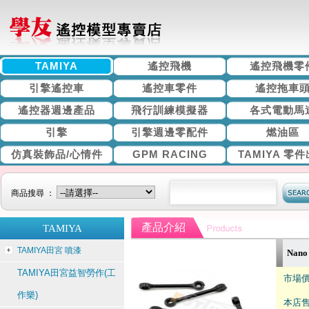
TAMIYA
遙控飛機
遙控飛機零
引擎遙控車
遙控車零件
遙控拖車
遙控器週邊產品
飛行訓練模擬器
各式電動馬
引擎
引擎週邊零配件
燃油區
仿真裝飾品/心情件
GPM RACING
TAMIYA 零
商品搜尋 ：
產品介紹
TAMIYA
TAMIYA田宮 噴漆
Nano
TAMIYA田宮益智勞作(工
市場價
作樂)
本店售