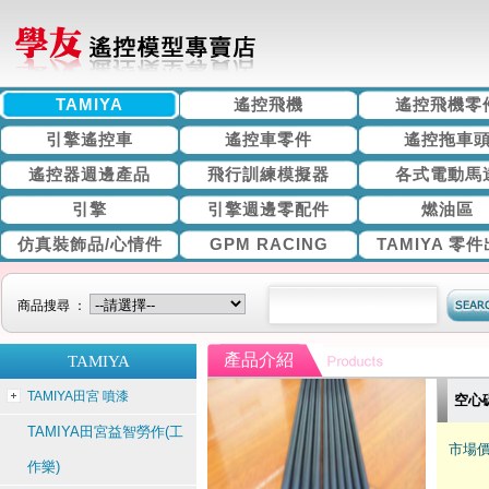
TAMIYA
遙控飛機
遙控飛機零
引擎遙控車
遙控車零件
遙控拖車
遙控器週邊產品
飛行訓練模擬器
各式電動馬
引擎
引擎週邊零配件
燃油區
仿真裝飾品/心情件
GPM RACING
TAMIYA 零
商品搜尋 ：
產品介紹
TAMIYA
TAMIYA田宮 噴漆
空心碳
TAMIYA田宮益智勞作(工
市場價
作樂)