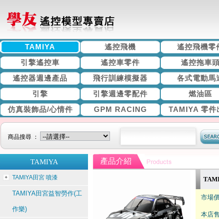
TAMIYA
遙控飛機
遙控飛機零
引擎遙控車
遙控車零件
遙控拖車
遙控器週邊產品
飛行訓練模擬器
各式電動馬
引擎
引擎週邊零配件
燃油區
仿真裝飾品/心情件
GPM RACING
TAMIYA 零
商品搜尋 ：
產品介紹
TAMIYA
TAMIYA田宮 噴漆
TAMI
TAMIYA田宮益智勞作(工
市場價
作樂)
本店售