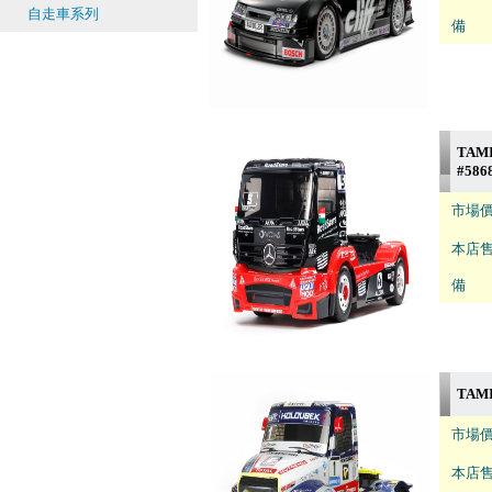
自走車系列
備 註
TAMI
#586
市場價
本店售
備 註
TAMI
市場價
本店售