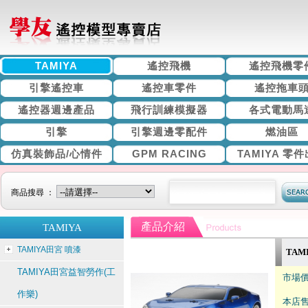
TAMIYA
遙控飛機
遙控飛機零
引擎遙控車
遙控車零件
遙控拖車
遙控器週邊產品
飛行訓練模擬器
各式電動馬
引擎
引擎週邊零配件
燃油區
仿真裝飾品/心情件
GPM RACING
TAMIYA 零
商品搜尋 ：
產品介紹
TAMIYA
TAMIYA田宮 噴漆
TAMI
TAMIYA田宮益智勞作(工
市場價
作樂)
本店售