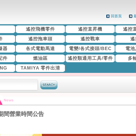
回首頁
機
遙控飛機零件
遙控直昇機
遙控
件
遙控拖車頭
遙控戰車
遙
擬器
各式電動馬達
電變/各式接頭/BEC
電池
配件
燃油區
遙控類通用工具/零件
多
ING
TAMIYA 零件出清
節期間營業時間公告