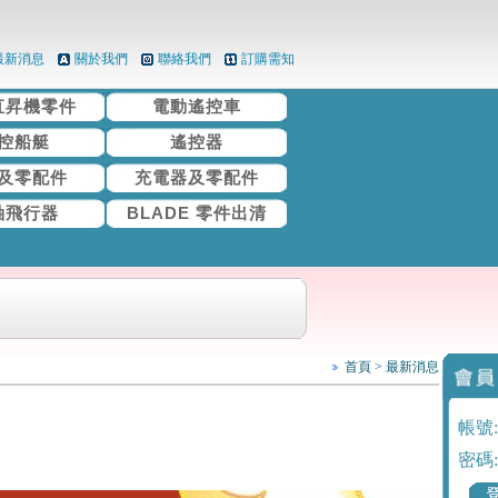
最新消息
關於我們
聯絡我們
訂購需知
直昇機零件
電動遙控車
控船艇
遙控器
及零配件
充電器及零配件
軸飛行器
BLADE 零件出清
首頁
>
最新消息
帳號:
密碼: