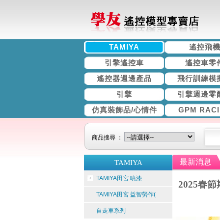
TAMIYA
遙控飛
引擎遙控車
遙控車零
遙控器週邊產品
飛行訓練模
引擎
引擎週邊零
仿真裝飾品/心情件
GPM RAC
商品搜尋 ：
最新消息
TAMIYA
TAMIYA田宮 噴漆
2025春
TAMIYA田宮 益智勞作(
自走車系列