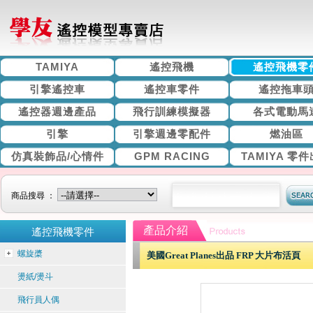
TAMIYA
遙控飛機
遙控飛機零
引擎遙控車
遙控車零件
遙控拖車
遙控器週邊產品
飛行訓練模擬器
各式電動馬
引擎
引擎週邊零配件
燃油區
仿真裝飾品/心情件
GPM RACING
TAMIYA 零
商品搜尋 ：
產品介紹
遙控飛機零件
螺旋槳
美國Great Planes出品 FRP 大片布活頁
燙紙/燙斗
飛行員人偶