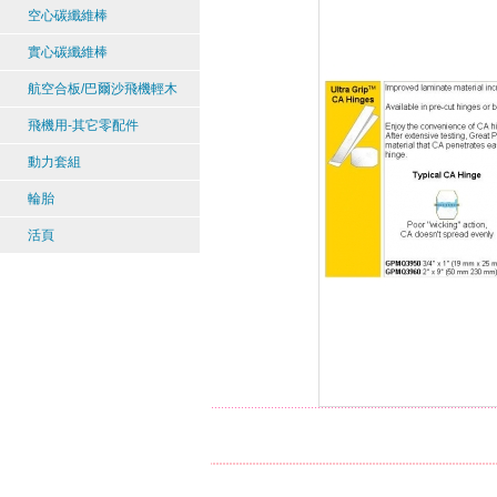
空心碳纖維棒
實心碳纖維棒
航空合板/巴爾沙飛機輕木
飛機用-其它零配件
動力套組
輪胎
活頁